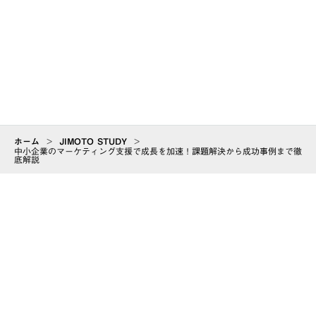
リード獲得、お金をかけずにできるってホント？中小企
業のための格安マーケ...
ノウハウ
ホーム
>
JIMOTO STUDY
>
中小企業のマーケティング支援で成長を加速！課題解決から成功事例まで徹
底解説
ABOUT
会社情報