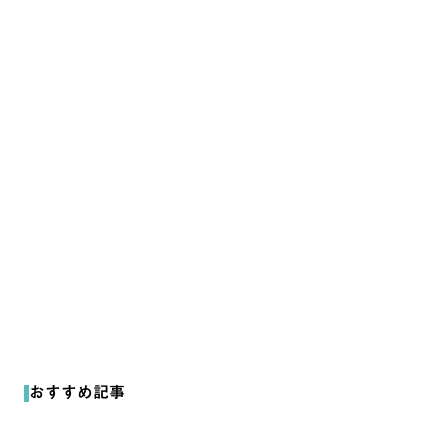
arrow_forward
各種レポート
インタビュー
arrow_forward
マーケターインタビュー
鶴の独り言
arrow_forward
鶴の独り言
おすすめ記事