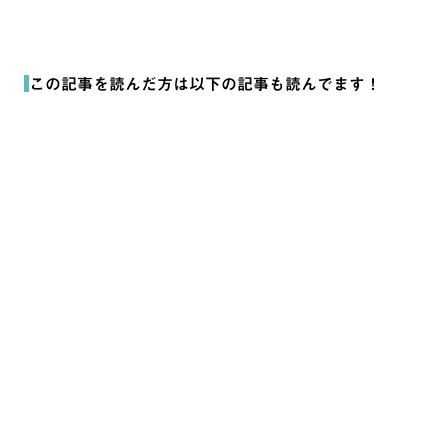
この記事を読んだ方は以下の記事も読んでます！
BtoBマーケティング 用語集：中小企業が知っておくべ
き基本と実践
ノウハウ