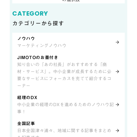
CATEGORY
カテゴリーから探す
ノウハウ
arrow_forward
マーケティングノウハウ
JIMOTOのお墨付き
知り合いの「あの社長」がおすすめする「商
材・サービス」。中小企業が成長するために必
arrow_forward
要なサービスにフォーカスを充てて紹介するコ
ーナー
経理のDX
中小企業の経理のDXを進めるためのノウハウ記
arrow_forward
事！
全国記事
日本全国津々浦々、地域に関する記事をまとめ
arrow_forward