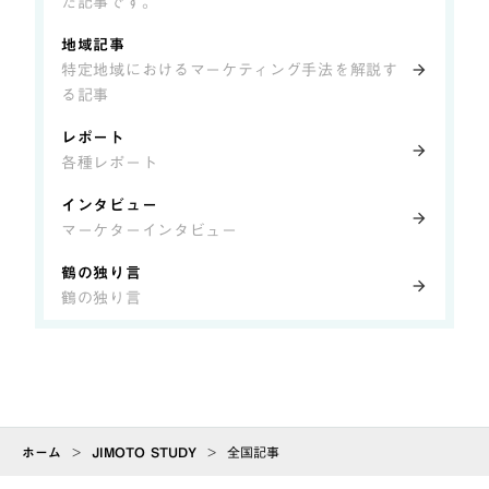
た記事です。
地域記事
特定地域におけるマーケティング手法を解説す
arrow_forward
る記事
レポート
arrow_forward
各種レポート
インタビュー
arrow_forward
マーケターインタビュー
鶴の独り言
arrow_forward
鶴の独り言
ホーム
>
JIMOTO STUDY
>
全国記事