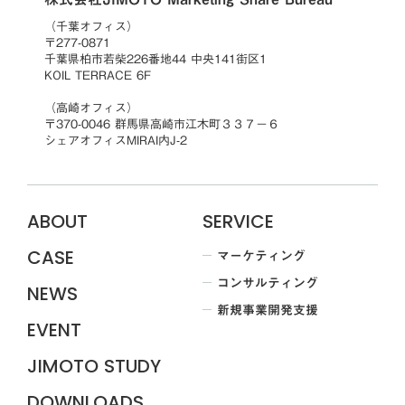
（千葉オフィス）
〒277-0871
千葉県柏市若柴226番地44 中央141街区1
KOIL TERRACE 6F
（高崎オフィス）
〒370-0046 群馬県高崎市江木町３３７−６
シェアオフィスMIRAI内J-2
ABOUT
SERVICE
マーケティング
CASE
コンサルティング
NEWS
新規事業開発支援
EVENT
JIMOTO STUDY
DOWNLOADS