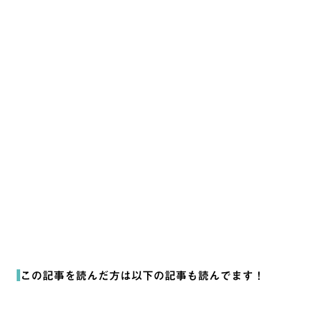
リード獲得、お金をかけずにできるってホント？中小企
業のための格安マーケ...
ノウハウ
この記事を読んだ方は以下の記事も読んでます！