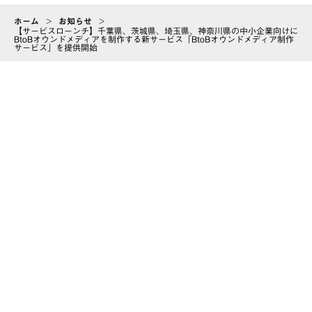
ホーム
>
お知らせ
>
【サービスローンチ】千葉県、茨城県、埼玉県、神奈川県の中小企業向けに
BtoBオウンドメディアを制作する新サービス「BtoBオウンドメディア制作
サービス」を提供開始
ABOUT
会社情報
CAREER
arrow_forward
JIMOTO Marketing Creator