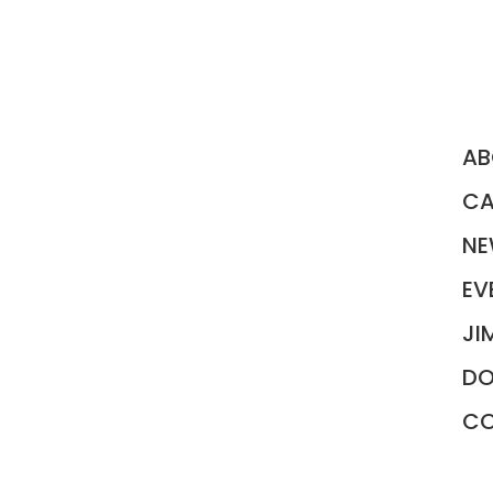
AB
CA
NE
EV
JI
D
C