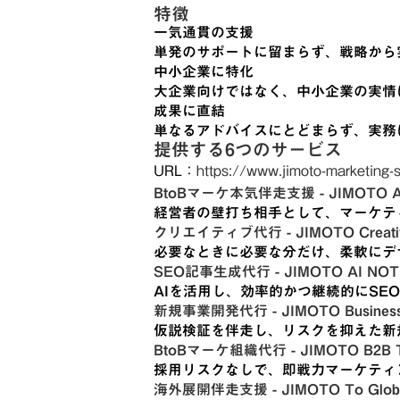
特徴
一気通貫の支援
単発のサポートに留まらず、戦略から
中小企業に特化
大企業向けではなく、中小企業の実情
成果に直結
単なるアドバイスにとどまらず、実務
提供する6つのサービス
URL：
https://www.jimoto-marketing-
BtoBマーケ本気伴走支援 - JIMOTO Adv
経営者の壁打ち相手として、マーケテ
クリエイティブ代行 - JIMOTO Creative
必要なときに必要な分だけ、柔軟にデ
SEO記事生成代行 - JIMOTO AI NOT
AIを活用し、効率的かつ継続的にSE
新規事業開発代行 - JIMOTO Business 
仮説検証を伴走し、リスクを抑えた新
BtoBマーケ組織代行 - JIMOTO B2B 
採用リスクなしで、即戦力マーケティ
海外展開伴走支援 - JIMOTO To Glob