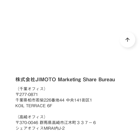
資料ダウンロード
arrow_upward
株式会社JIMOTO Marketing Share Bureau
（千葉オフィス）
〒277-0871
千葉県柏市若柴226番地44 中央141街区1
KOIL TERRACE 6F
（高崎オフィス）
〒370-0046 群馬県高崎市江木町３３７−６
シェアオフィスMIRAI内J-2