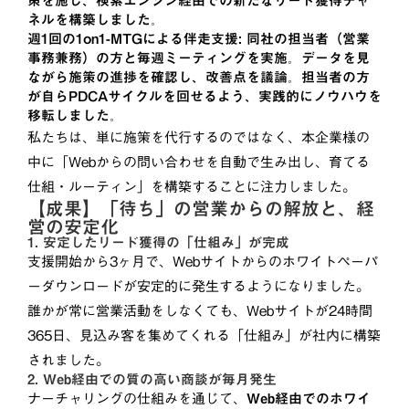
策を施し、検索エンジン経由での新たなリード獲得チャ
ネルを構築しました。
週1回の1on1-MTGによる伴走支援:
同社の担当者（営業
事務兼務）の方と毎週ミーティングを実施。データを見
ながら施策の進捗を確認し、改善点を議論。担当者の方
が自らPDCAサイクルを回せるよう、実践的にノウハウを
移転しました。
私たちは、単に施策を代行するのではなく、本企業様の
中に「Webからの問い合わせを自動で生み出し、育てる
仕組・ルーティン」を構築することに注力しました。
【成果】「待ち」の営業からの解放と、経
営の安定化
1. 安定したリード獲得の「仕組み」が完成
支援開始から3ヶ月で、Webサイトからのホワイトペーパ
ーダウンロードが安定的に発生するようになりました。
誰かが常に営業活動をしなくても、Webサイトが24時間
365日、見込み客を集めてくれる「仕組み」が社内に構築
されました。
2. Web経由での質の高い商談が毎月発生
ナーチャリングの仕組みを通じて、
Web経由でのホワイ