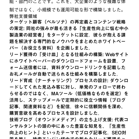
能・部門のことです。これを、大企業のような複雑な体
制ではなく、小規模でも運用可能な形で構築しました。
弊社支援領域
ターゲット顧客（ペルソナ）の再定義とコンテンツ戦略
の策定:
同社の強みが最も活きる「生産性向上に悩む中小
製造業の経営者」をターゲットに設定。彼らが抱える課
題を解決する専門的なノウハウをまとめた
ホワイトペー
パー（お役立ち資料）
を企画しました。
リード獲得の「受け皿」となる仕組みの構築:
Webサイト
にホワイトペーパーのダウンロードフォームを設置。フ
ォーム送信者には、資料ダウンロードリンクを記載した
お礼メールが自動で送られる仕組みを構築しました。
リード育成（ナーチャリング）プロセスの設計:
ダウンロ
ードしてくれた見込み客に対し、単発のフォローで終わ
らせるのではなく、MAツール（低価格なものを選定）を
活用し、
ステップメール
で定期的に役立つ情報（ブログ
記事、関連資料など）を配信。徐々に信頼関係を深め、
購買意欲を高めるプロセスを設計しました。
技術ブログ（オウンドメディア）の立ち上げ支援:
代表コ
ンサルタントの頭の中にあった豊富な知見を、「生産性
向上のヒント」といったテーマでブログ記事化。SEO対