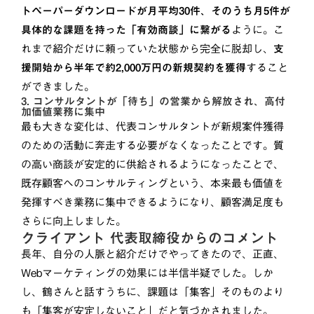
トペーパーダウンロードが月平均30件、そのうち月5件が
具体的な課題を持った「有効商談」に繋がる
ように。こ
れまで紹介だけに頼っていた状態から完全に脱却し、
支
援開始から半年で約2,000万円の新規契約を獲得
すること
ができました。
3. コンサルタントが「待ち」の営業から解放され、高付
加価値業務に集中
最も大きな変化は、代表コンサルタントが新規案件獲得
のための活動に奔走する必要がなくなったことです。質
の高い商談が安定的に供給されるようになったことで、
既存顧客へのコンサルティングという、本来最も価値を
発揮すべき業務に集中できるようになり、顧客満足度も
さらに向上しました。
クライアント 代表取締役からのコメント
長年、自分の人脈と紹介だけでやってきたので、正直、
Webマーケティングの効果には半信半疑でした。しか
し、鶴さんと話すうちに、課題は「集客」そのものより
も「集客が安定しないこと」だと気づかされました。