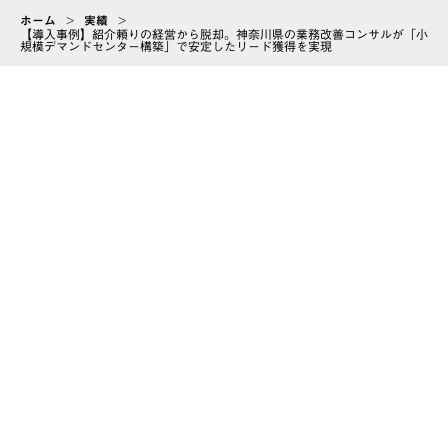
ホーム
>
実績
>
【導入事例】紹介頼りの経営から脱却。神奈川県の業務改善コンサルが「小
規模デマンドセンター構築」で安定したリード獲得を実現
ABOUT
会社情報
CAREER
arrow_forward
JIMOTO Marketing Creator